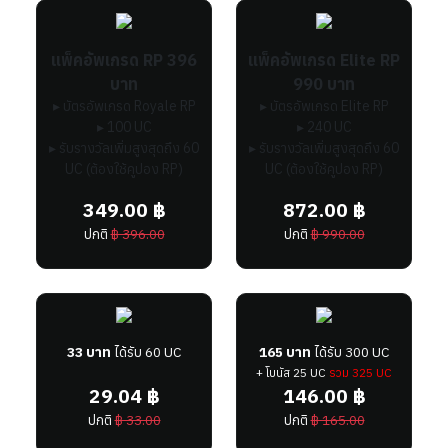
แพ็คอัพเกรด RP 396
แพ็คอัพเกรด Elite RP
บาท
990 บาท
▸ บัตรอัพเกรด Royale RP
▸ บัตรอัพเกรด Elite RP
▸ 100 UC
▸ 240 UC
▸ รับรางวัลเพิ่มสูงสุดถึง 60
▸ รับรางวัลเพิ่มสูงสุดถึง 60
UC (ต้องใช้คูปอง RP)
UC (ต้องใช้คูปอง RP)
349.00 ฿
872.00 ฿
ปกติ
฿ 396.00
ปกติ
฿ 990.00
33 บาท
ได้รับ 60 UC
165 บาท
ได้รับ 300 UC
+ โบนัส 25 UC
รวม 325 UC
29.04 ฿
146.00 ฿
ปกติ
฿ 33.00
ปกติ
฿ 165.00