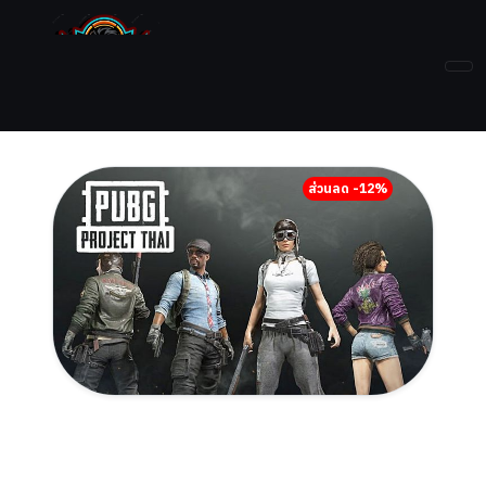
ส่วนลด -12%
เติมเกมออนไลน์ : PUBG Mobile
(Thai)