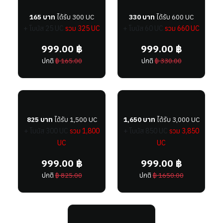
165 บาท
ได้รับ 300 UC
330 บาท
ได้รับ 600 UC
+ โบนัส 25 UC
รวม 325 UC
+ โบนัส 60 UC
รวม 660 UC
999.00 ฿
999.00 ฿
ปกติ
฿ 165.00
ปกติ
฿ 330.00
825 บาท
ได้รับ 1,500 UC
1,650 บาท
ได้รับ 3,000 UC
+ โบนัส 300 UC
รวม 1,800
+ โบนัส 850 UC
รวม 3,850
UC
UC
999.00 ฿
999.00 ฿
ปกติ
฿ 825.00
ปกติ
฿ 1650.00